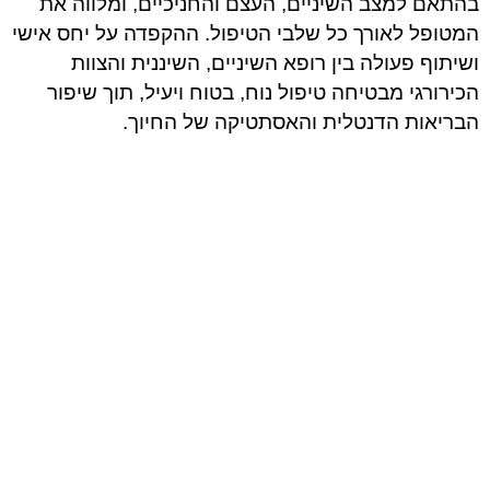
בהתאם למצב השיניים, העצם והחניכיים, ומלווה את
המטופל לאורך כל שלבי הטיפול. ההקפדה על יחס אישי
ושיתוף פעולה בין רופא השיניים, השיננית והצוות
הכירורגי מבטיחה טיפול נוח, בטוח ויעיל, תוך שיפור
הבריאות הדנטלית והאסתטיקה של החיוך.
במידה ויש שאלות או ספקות
בכל נושא, או צורך בעזרה
ראשונה, ניתן למצוא מידע
למטופלים בחיפה ולפנות
למרפאת השיניים בהקדם
לקבלת ליווי והנחיות
מקצועיות.