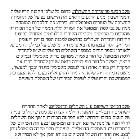
שלב רביעי פרוצדורת ההשתלה:
בתום כל שלבי ההכנה הדיגיטלית
והממוחשבת, מגיע הרגע בו רואים את היישום בפועל של תרומתה
החשובה של העזרים הטכנולוגיים. כירורג פה והלסתות המומחה
מניח על גבי לסת המטופל את המודל תלת הממד של הסד הכירורגי
שהודפס בו מסומנים מקומות הקידוח הרלוונטים ומתחיל בביצוע
הקידוח והחדרת השתלים בהתאם למבנה הסד בזווית והעומק
המדויק. הסד עצמו מונח באופן מדויק ומושלם על גבי לסת המטופל
ולאורכו מספר חורים כמספר השתלים הדנטליים שיש להחדיר
ללסת המטופל. כל חור כאמור, ממוקם בדיוק מקסימלי ובמיקום
הרצוי, כאשר כל חור בנוי בצורה כזאת שניתן להחדיר דרכו את
המקדח רק בזווית אחת ועד לעומק מקסימלי מוגדר ובכך למעשה,
מושגת רמת הדיוק שלא היה ניתן להגיע אליה בעבר ללא המערכת
הממוחשבת והדיגיטלית לטיפול הכירורגי של השתלת השיניים.
שלב חמישי השיקום ע"ג השתלים הדנטליים:
לאחר החדרת
השתלים הדנטליים ותקופת החלמה קצרה על מנת שתהליכי בנייה
של העצם סביבו יתרחשו ללא הפרעה הכירורג חושף את השתלים
לחלל הפה על מנת שרופא השיניים המשקם יבצע את השיקום של
הכתרים ע"ג השתלים הדנטליים. לעיתים תלוי מקרה המטופל ניתן
לבצע את החדרת השתל והשיקום באותו הזמן אך לא תמיד ולא