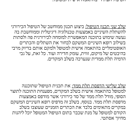
שלב שני תכנון הטיפול:
ביצוע תכנון ממוחשב של הטיפול הכירורגי
להשתלת השיניים באמצעות טכנולוגיה דיגיטלית וממוחשבת בה
נעשה שימוש בתוכנה המאפשרת למומחה לכירורגית פה ולסתות
בשילוב רופא השיניים המשקם לבחור את השתלים והכתרים
האופטימליים בהתאמה אישית למטופל ולמקם אותם בדיוק מרבי
בהיבטים של מיקום, זווית, עומק חדירה ועוד. כל זאת, על גבי
הדמיה תלת ממדית שנערכה בשלב המקדים.
שלב שלישי הדפסת תלת ממד:
את תכנית הטיפול שתוכננה
למטופל בהתאמה אישית בשלב המקדים, מפענחת התוכנה לתוצר
הסופי, מודל תלת ממד של סד כירורגי אשר מודפס באמצעות
מדפסת תלת ממד. בנוסף, בשלב זה מדפיס רופא השיניים המשקם
במקרים מתאימים בלבד את הכתרים הזמניים שעוצבו בשלב
הקודם למטופל על מנת שכבר בתום הטיפול המטופל יוכל ליהנות
מחיוך אסתטי.