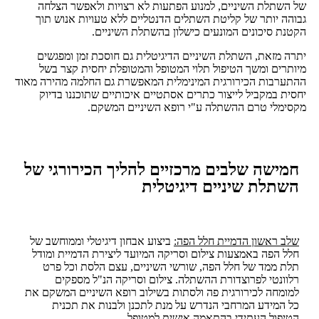
של השתלת השיניים, למנוע הפתעות לא רצויות ולאפשר הצלחה
גבוהה יותר של קליטת השתלים הדנטליים ללא טעויות אנוש תוך
הקטנת סיכונים המונעים כישלון בהשתלת השיניים.
יתרה מזאת, השתלת השיניים הדיגיטלית גם חוסכת זמן ומפגשים
מיותרים ומשך הטיפול תלוי המטופל והמטופלת יחסית קצר בשל
ההתערבות הכירורגית המינימלית המאפשרת גם החלמה מהירה מאוד
יחסית במקביל לייצור כתרים אסתטיים איכותיים שתוכננו בדיוק
מקסימלי טרם ההשתלה ע"י רופא השיניים המשקם.
חמישה שלבים מרכזיים להליך הכירורגי של
השתלת שיניים דיגיטלית
שלב ראשון הדמיית חלל הפה:
ביצוע אבחון דיגיטלי וממוחשב של
חלל הפה באמצעות צילום וסריקה המיועד ליצירת הדמיית ומודל
תלת ממד של חלל הפה, שורשי השיניים, עצם הלסת וכל פרט
רלוונטי לפרוצדורת ההשתלה. צילום וסריקה הנ"ל מספקים
למומחה לכירורגית פה ולסתות בשילוב רופא השיניים המשקם את
כל המידע המרחבי הנדרש על מנת לתכנן ולבנות את תכנית
הטיפול העתידי בהתאמה אישית למטופל.