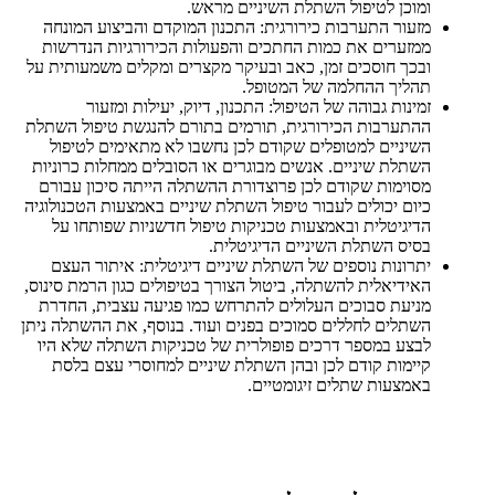
ומוכן לטיפול השתלת השיניים מראש.
מזעור התערבות כירורגית: התכנון המוקדם והביצוע המונחה
ממזערים את כמות החתכים והפעולות הכירורגיות הנדרשות
ובכך חוסכים זמן, כאב ובעיקר מקצרים ומקלים משמעותית על
תהליך ההחלמה של המטופל.
זמינות גבוהה של הטיפול: התכנון, דיוק, יעילות ומזעור
ההתערבות הכירורגית, תורמים בתורם להנגשת טיפול השתלת
השיניים למטופלים שקודם לכן נחשבו לא מתאימים לטיפול
השתלת שיניים. אנשים מבוגרים או הסובלים ממחלות כרוניות
מסוימות שקודם לכן פרוצדורת ההשתלה הייתה סיכון עבורם
כיום יכולים לעבור טיפול השתלת שיניים באמצעות הטכנולוגיה
הדיגיטלית ובאמצעות טכניקות טיפול חדשניות שפותחו על
בסיס השתלת השיניים הדיגיטלית.
יתרונות נוספים של השתלת שיניים דיגיטלית: איתור העצם
האידיאלית להשתלה, ביטול הצורך בטיפולים כגון הרמת סינוס,
מניעת סבוכים העלולים להתרחש כמו פגיעה עצבית, החדרת
השתלים לחללים סמוכים בפנים ועוד. בנוסף, את ההשתלה ניתן
לבצע במספר דרכים פופולרית של טכניקות השתלה שלא היו
קיימות קודם לכן ובהן השתלת שיניים למחוסרי עצם בלסת
באמצעות שתלים זיגומטיים.