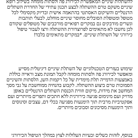
להשתלות שיניים המאפשרת לכירורג פה ולסתות מומחה בשילוב רופא
שיניים משקם טרם ההשתלה לבצע תכנון עתידי של החדרת השתלים
הדנטליים והשיקום האסתטי בהתאמה אישית ובדיוק מקסימלי לכל
מטופל ומטופלת הסובלים מחוסר שיניים מוחלט, לבעלי תותבות
וגשרים מודבקים גם במקרים רפואיים מורכבים של מטופלים שקודם
לכן נחשבו לא מתאימים לפרוצדורת ההשתלה ורצו לעבור טיפול
כירורגי של השתלת שיניים. *במקרים מתאימים בלבד!
שימוש בעזרים הטכנולוגיים של השתלת שיניים דיגיטלית מסייע
ומאפשר לכירורג פה ולסתות מומחה לקבל תמונת מצב וראייה כוללת
באמצעות הדמייה תלת מימדית של כל רקמות השן, הלסתות והשיניים
הסמוכות טרם ביצוע ההשתלה. לקבוע בהנחיה ממוחשבת על גבי מסך
המחשב את מידות, מיקום וזווית הכנסת השתלים הדנטליים באופן
מדויק ועם מינימום פגיעה כירורגית ללא חתכים ותפרים מיותרים ועם
אפקטיביות מרבית תוך הימנעות מפגיעה בכלי דם, עצבים וסינוסים
ותוך הימנעות מסיכונים וסבוכים מיותרים.
בנוסף, לזהות כשלים ובעיות העלולות לצוץ במהלך הטיפול הכירורגי