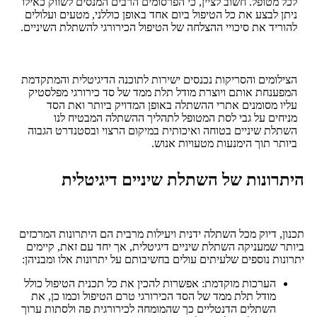
לכל מטופל. חשוב לציין, כי הפרסומים הרבים המנסים לשווק כאילו
ניתן לבצע את כל הטיפול ביום אחד באופן כוללני, מטעים ועלולים
להוריד את סיכויי ההצלחה של הטיפול הכירורגי להשתלת השיניים.
הצילומים והסריקות נכנסים ישירות לתוכנה הדיגיטלית והמתקדמת
המפענחת אותם ויוצרת מודל תלת ממד של סד כירורגי מפלסטיק
עליו מסומנים אתרי ההשתלה באופן המדויק ביותר ואת הסד
מניחים על גבי לסת המטופל לתהליך ההשתלה המבטיח לנו
השתלת שיניים בטוחה ואיכותית במיקום הרצוי ובסטנדרט הגבוה
ביותר תוך הימנעות מטעויות אנוש.
היתרונות של השתלת שיניים דיגיטלית
תכנון, דיוק מכל השתלה ידנית ויעילות מרבית הם היתרונות המרכזים
ביותר שמעניקה השתלת שיניים דיגיטלית, אך יחד עם זאת, קיימים
יתרונות נוספים שלעיתים עולים בחשיבותם על יתרונות אלו ומבניהן:
הערכות מוקדמת: אפשרות להכין את כל תכנית הטיפול כולל
מודל תלת ממד של הסד הכירורגי טרם הטיפול וכמו כן, את
השתלים הדנטליים כך שהמומחה לכירורגית פה ולסתות ערוך