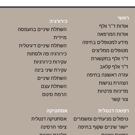
ראשי
כירורגיה
אודות ד"ר וולף
השתלת שיניים בהעמסה
אודות המרפאה
מיידית
מידע למטופלים בחיפה
השתלת שיניים דיגיטלית
מטופלים ממליצים
כירורגיה פה ולסתות
ד”ר וולף בתקשורת
עקירות כירורגיות
ד”ר וולף קלאב
עקירת שיני בינה
עזרה ראשונה בחיפה
השתלת שיניים
הצהרת נגישות
השתלת עצם
מדיניות פרטיות
הרמת סינוס
צור‬ קשר
רפואה דנטלית
אסתטיקה
טיפולים מניעתיים ומשמרים
אסתטיקה דנטלית
יישור שיניים שקוף בחיפה
ציפוי חרסינה