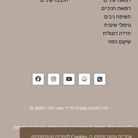
רפואת שיניים
הלבנת שיניים
רפואת חניכיים
חשיפת ניבים
טיפולי שיננית
חרדה דנטלית
שיקום הפה
©כל הזכויות שמורות לד״ר אמיר וולף | Dr Wolff
ד״ר אמיר וולף, מומחה לכירורגיית פה ולסת בחיפה וסגן מנהל המחלקה
לכירורגיה פה ולסתות ברמב״ם, בעל תואר MD מהטכניון ו-DMD
אתר זה עושה שימוש ב- Cookies למטרות סטטיסטיקה,