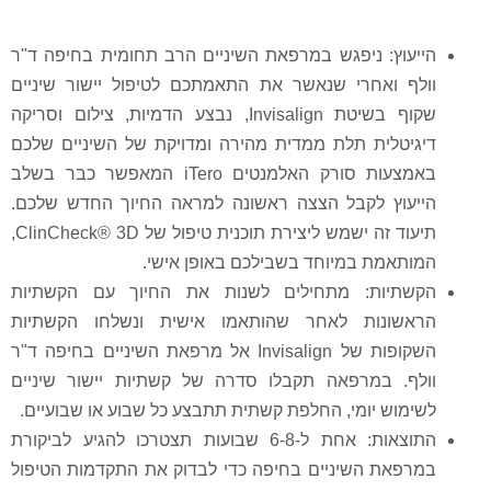
הייעוץ: ניפגש במרפאת השיניים הרב תחומית בחיפה ד"ר
וולף ואחרי שנאשר את התאמתכם לטיפול יישור שיניים
שקוף בשיטת Invisalign, נבצע הדמיות, צילום וסריקה
דיגיטלית תלת ממדית מהירה ומדויקת של השיניים שלכם
באמצעות סורק האלמנטים iTero המאפשר כבר בשלב
הייעוץ לקבל הצצה ראשונה למראה החיוך החדש שלכם.
תיעוד זה ישמש ליצירת תוכנית טיפול של ClinCheck® 3D,
המותאמת במיוחד בשבילכם באופן אישי.
הקשתיות: מתחילים לשנות את החיוך עם הקשתיות
הראשונות לאחר שהותאמו אישית ונשלחו הקשתיות
השקופות של Invisalign אל מרפאת השיניים בחיפה ד"ר
וולף. במרפאה תקבלו סדרה של קשתיות יישור שיניים
לשימוש יומי, החלפת קשתית תתבצע כל שבוע או שבועיים.
התוצאות: אחת ל-6-8 שבועות תצטרכו להגיע לביקורת
במרפאת השיניים בחיפה כדי לבדוק את התקדמות הטיפול