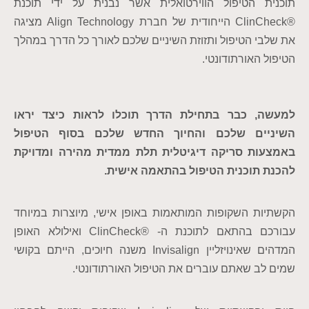
תוכנית הטיפול הווירטואלית אשר נבנית על ידי תוכנת
®ClinCheck הייחודית של חברת Align Technology מציגה
את שלבי הטיפול ותזוזת השיניים שלכם לאורך כל הדרך במהלך
הטיפול האורתודונטי.
למעשה, כבר בתחילת הדרך תוכלו לראות כיצד יראו
השיניים שלכם והחיוך החדש שלכם בסוף הטיפול
באמצעות סריקה דיגיטלית תלת ממדית מהירה ומדויקת
להכנת תוכנית הטיפול בהתאמה אישית.
הקשתיות השקופות המותאמות באופן אישי, מיוצרות במיוחד
עבורכם בהתאם לתוכנת ה- ®ClinCheck ואילולא האופן
המדהים שאינויזליין Invisalign משנה חיוכים, הייתם בקושי
שמים לב שאתם עוברים את הטיפול האורתודונטי.