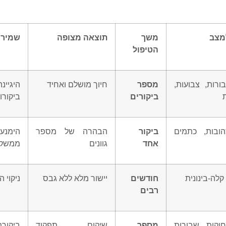
מצב
משך
תוצאה מצופה
שמירה
הטיפול
ורות, צבועות,
מספר
חיוך מושלם ואחיד
היגיינ
ביקורים
ביקורו
הובות, כתמים
ביקור
הבהרה של מספר
הימנעו
אחד
גוונים
ממשקא
קלה-בינונית
חודשים
יישור מלא ללא גבס
ניקוי ה
רבים
חוקות, שבורות
מספר
שיקום תפקוד
ביקורת