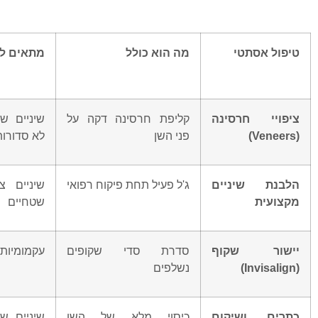
טיפול אסתטי
מה הוא כולל
מתאים ל
ציפויי חרסינה
קליפת חרסינה דקה על
שיניים שב
(Veneers)
פני השן
לא סדורות
הלבנת שיניים
ג'ל פעיל תחת פיקוח רפואי
שיניים צ
מקצועית
שטחיים
יישור שקוף
סדרת סדי שקופים
עקמומיות 
(Invisalign)
נשלפים
כתרים ושיקום
כיסוי מלא של השן
שיניים ש