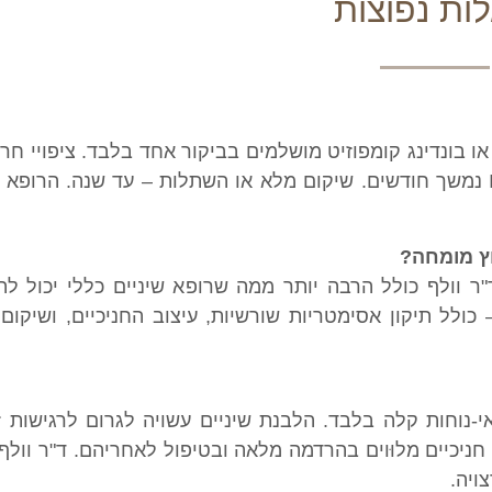
ות נפוצות
או בונדינג קומפוזיט מושלמים בביקור אחד בלבד. ציפויי חר
מספר ביקורים על פני שבועות. יישור שיניים עם Invisalign נמשך חודשים. שיקום מלא או השתלות – עד שנ
וץ מומחה?
ר וולף כולל הרבה יותר ממה שרופא שיניים כללי יכול לה
כולל תיקון אסימטריות שורשיות, עיצוב החניכיים, ושיקום
-נוחות קלה בלבד. הלבנת שיניים עשויה לגרום לרגישות זמ
חניכיים מלוּוים בהרדמה מלאה ובטיפול לאחריהם. ד"ר וול
ויה.