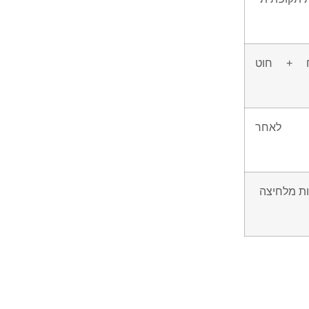
ח + חוט
 לאחר
ות מלחיצה