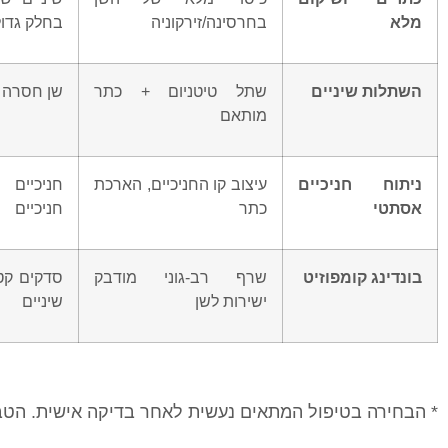
מלא
בחרסינה/זירקוניה
בחלק גדול
השתלות שיניים
שתל טיטניום + כתר
שן חסרה ל
מותאם
ניתוח חניכיים
עיצוב קו החניכיים, הארכת
חניכיים 
אסתטי
כתר
חניכיים
בונדינג קומפוזיט
שרף רב-גוני מודבק
סדקים קטנ
ישירות לשן
שיניים
* הבחירה בטיפול המתאים נעשית לאחר בדיקה אישית. הטבל