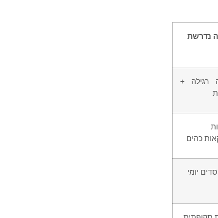
 נדרשת
ה רגילה +
ת
ת
ות כהים
סדים יומי
 תקופתית