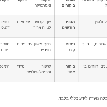
ביקורים
ואסתטיקה
חלוטין
מספר
שן קבועה עצמאית
צחצו
חודשים
לטווח ארוך
דנטלי
גבוהות, חיוך
ניתוח
חיוך מאוזן עם פחות
מעקב
קצר
חניכיים
ניתוח
ים, רווחים בין
ביקור
שיפור מיידי
הימנע
אחד
ומינימלי-פולשני
ה נועדה לידע כללי בלבד.