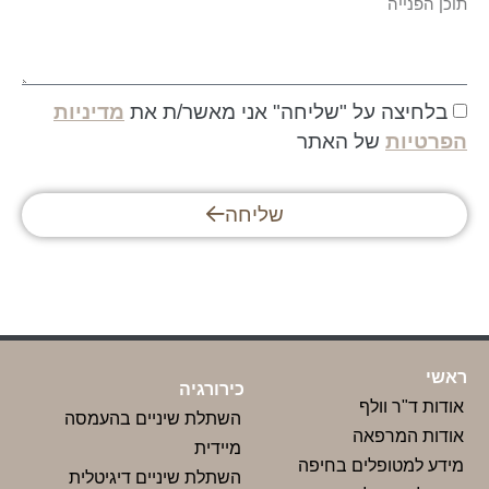
 על "שליחה" אני מאשר/ת את
מדיניות
של האתר
שליחה
כירורגיה
וולף
השתלת שיניים בהעמסה
רפאה
מיידית
ופלים בחיפה
השתלת שיניים דיגיטלית