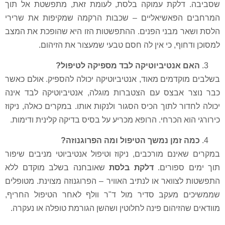
לקת עמוקה בלסת, לעומת זאת, מתפשטת אל תוך
פאשיאליים – שכבות הרקמה שמקיפות את שרירי
מבני הפנים. ההתפשטות הזו היא שהופכת את המצב
ף, כי אין לה חסם טבעי שמעצור את הזיהום.
נטיביוטיקה לבד מספיקה לטיפול?
דמים מאוד, אנטיביוטיקה יכולה להספיק. אולם כאשר
בצס עם הצטברות מוגלה, אנטיביוטיקה לבד אינה
 לתוך הכיס הסגור ולנקות אותו. במקרים כאלה, ניקוז
 הכרחי. הרופא מכריע על בסיס בדיקה קלינית ודימות.
מן נמשך הטיפול ומה הפרוגנוזה?
ם מורכבים, ניקוז וטיפול אנטיביוטי מניבים שיפור
פורים.
דלקת בלסת
שאובחנה בשלב מוקדם ללא
ואר או לנתיב האוויר – הפרוגנוזה מצוינת. מטופלים
מעקב סדיר מול ד"ר וולף לאחר הטיפול החריף,
יהום פינה לחלוטין ושהשן הגורמת טופלה או נעקרה.