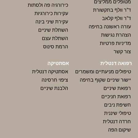
ממליצים
כירורגיה פה ולסתות
בתקשורת
עקירות כירורגיות
קלאב
עקירת שיני בינה
ונה בחיפה
השתלת שיניים
ישות
השתלת עצם
רטיות
הרמת סינוס
טלית
אסתטיקה
ניעתיים ומשמרים
אסתטיקה דנטלית
יים שקוף בחיפה
ציפוי חרסינה
יים
הלבנת שיניים
כיים
בים
נית
לית
ה