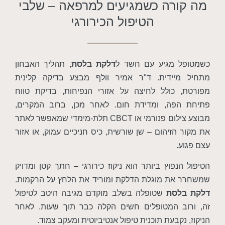
ורה כשמגיעים למרפאה – שלבי
הטיפול הכירורגי
 מגיע עם חשד ל
דלקת בלסת
, תהליך האבחון
יידית. ד"ר אמיר וולף מבצע בדיקה קלינית
 כולל לחיצה על אזורי הנפיחות, בדיקת טווח
פה, ומדידת חום. לאחר מכן, ברוב המקרים,
מבוצע צילום פנורמי או CBCT תלת-מימדי שמאפשר לאתר
הזיהום – שן שורשית, כיס חניכיים עמוק, או אזור
.
נפוץ ביותר הוא ניקוז כירורגי – חתך קטן ומדויק
את מוגלת הדלקת ומוריד את הלחץ על הרקמות.
לסת
שטופלה בשלב מוקדם מגיבה היטב לטיפול
ב המטופלים חשים הקלה כבר תוך שעות. לאחר
נקבעת תוכנית טיפול אנטיביוטית ומעקב צמוד.