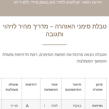
אי. יש להגיע לחדר מיון באופן מיידי, ללא דיחוי.
מני האזהרה – מדריך מהיר לזיהוי
ותגובה
 מרכזת את חמשת הסימנים, רמת הדחיפות ופעולת
מלצת:
תיאור
אזור
דחיפות
פעולה
סיכון
הסימפטום
ההשפעה
מומלצת
בהזנחה
בצקת
לסת /
⚠️
פנייה
התפשטות