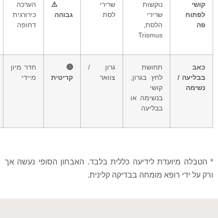
נוקשות
שרירי
⚠️
הערכה
חסימת
שרירי
לסת
גבוהה
כירורגית
ניקוז
הלסת,
דחופה
הזיהום
Trismus
תחושת
גרון /
🔴
חדר מיון
חסימת
לחץ בגרון,
צוואר
קריטית
מיידי
דרכי אוויר
קושי
בנשימה או
בבליעה
ועדת לידיעה כללית בלבד. האבחון הסופי נעשה אך
רופא מומחה בבדיקה קלינית.