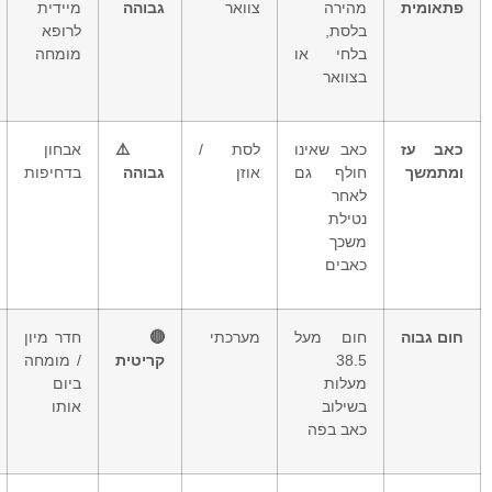
מהירה
צוואר
גבוהה
מיידית
לנתיב
בלסת,
לרופא
האוויר
בלחי או
מומחה
בצוואר
כאב שאינו
לסת /
⚠️
אבחון
זיהום
חולף גם
אוזן
גבוהה
בדחיפות
מתרחב
לאחר
לעצם
נטילת
משכך
כאבים
חום מעל
מערכתי
🔴
חדר מיון
ספסיס –
38.5
קריטית
/ מומחה
זיהום דם
מעלות
ביום
בשילוב
אותו
כאב בפה