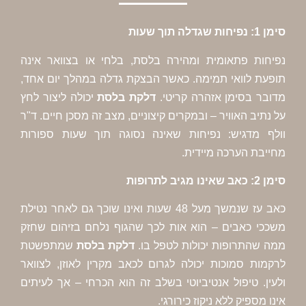
פתאומית ומהירה בלסת, בלחי או בצוואר אינה
ואי תמימה. כאשר הבצקת גדלה במהלך יום אחד,
ימן אזהרה קריטי.
דלקת בלסת
יכולה ליצור לחץ
אוויר – ובמקרים קיצוניים, מצב זה מסכן חיים. ד"ר
גיש: נפיחות שאינה נסוגה תוך שעות ספורות
ערכה מיידית.
כאב עז שנמשך מעל 48 שעות ואינו שוכך גם לאחר נטילת
אבים – הוא אות לכך שהגוף נלחם בזיהום שחזק
ופות יכולות לטפל בו.
דלקת בלסת
שמתפשטת
מוכות יכולה לגרום לכאב מקרין לאוזן, לצוואר
יפול אנטיביוטי בשלב זה הוא הכרחי – אך לעיתים
ק ללא ניקוז כירורגי.